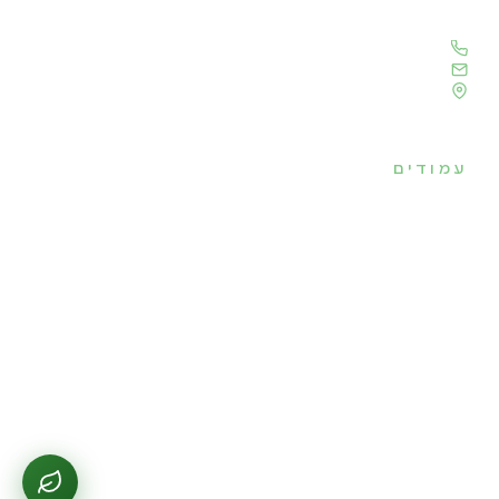
פגישה או בכל שאלה שיש לכם.
054-3968121
office@greengineering.co.il
ויצמן 130, כפר סבא
עמודים
ראשי
פרופיל החברה
הצוות
פרויקטים
לקוחותינו
בלוג
צור קשר
© 2026 GreEngineering · אביעד בראון
מדיניות פרטיות
הצהרת נגישות
הגדרות עוגיות