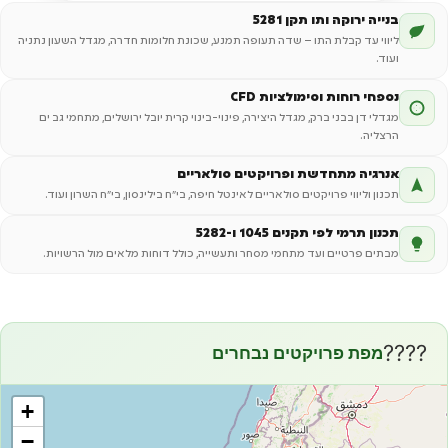
בנייה ירוקה ותו תקן 5281
ליווי עד קבלת התו – שדה תעופה תמנע, שכונת חלומות חדרה, מגדל השעון נתניה
ועוד.
נספחי רוחות וסימולציות CFD
מגדלי דן בבני ברק, מגדל היצירה, פינוי-בינוי קרית יובל ירושלים, מתחמי גב ים
הרצליה.
אנרגיה מתחדשת ופרויקטים סולאריים
תכנון וליווי פרויקטים סולאריים לאינטל חיפה, בי"ח בילינסון, בי"ח השרון ועוד.
תכנון תרמי לפי תקנים 1045 ו-5282
מבתים פרטיים ועד מתחמי מסחר ותעשייה, כולל דוחות מלאים מול הרשויות.
????
מפת פרויקטים נבחרים
+
−